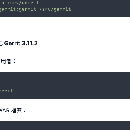
-p
/srv/gerrit
gerrit:gerrit
/srv/gerrit
rrit 3.11.2
 使用者：
errit
 WAR 檔案：