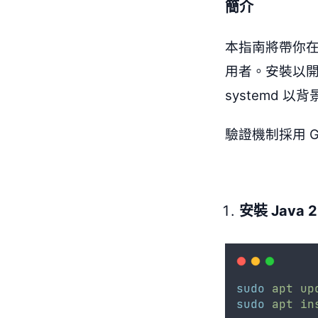
簡介
本指南將帶你在 Ub
用者。安裝以開發
systemd 以背
驗證機制採用 G
安裝 Java 2
sudo
apt
up
sudo
apt
in