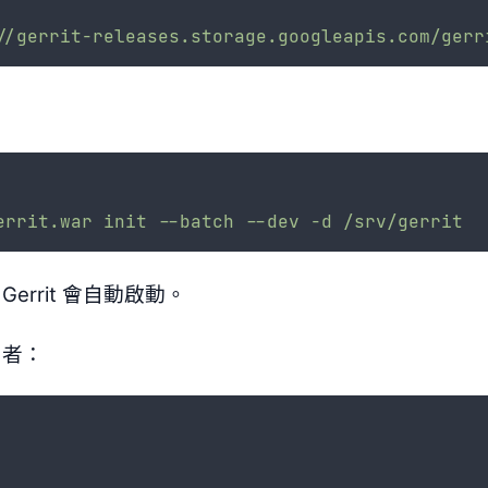
//gerrit-releases.storage.googleapis.com/gerr
errit.war
init
--batch
--dev
-d
/srv/gerrit
errit 會自動啟動。
使用者：