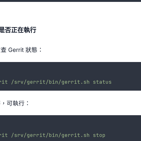
it 是否正在執行
Gerrit 狀態：
rit
/srv/gerrit/bin/gerrit.sh
status
務，可執行：
rit
/srv/gerrit/bin/gerrit.sh
stop