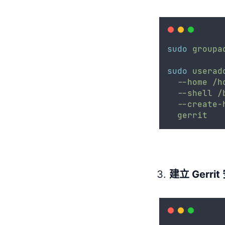
sudo
groupa
sudo
userad
--home
/h
--shell
/
--create-
gerrit
建立 Gerri