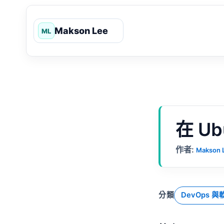
跳
至
主
要
內
容
在 Ubu
作者:
Makson 
分類
DevOps 