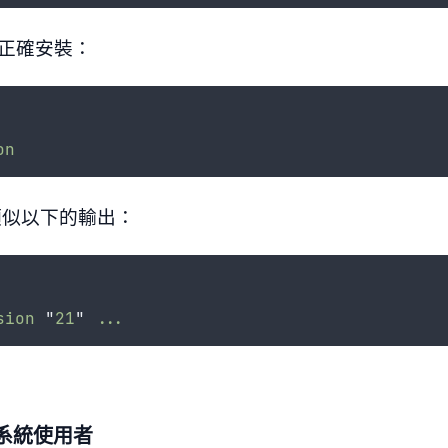
是否正確安裝：
on
類似以下的輸出：
sion
"
21
"
...
t 系統使用者