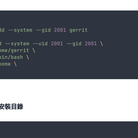
dd
--system
--gid
2001
gerrit
d
--system
--uid
2001
--gid
2001
\
ome/gerrit
\
bin/bash
\
home
\
t 安裝目錄