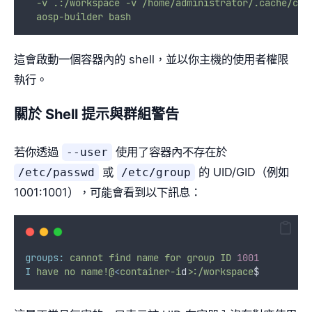
-v
.:/workspace
-v
/home/administrator/.cache/cca
aosp-builder
bash
這會啟動一個容器內的 shell，並以你主機的使用者權限
執行。
關於 Shell 提示與群組警告
若你透過
使用了容器內不存在於
--user
或
的 UID/GID（例如
/etc/passwd
/etc/group
1001:1001），可能會看到以下訊息：
groups:
cannot
find
name
for
group
ID
1001
I
have
no
name!@
<
container-i
d
>
:/workspace
$