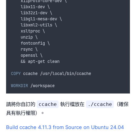
    x11proto-core-dev \
    libx11-dev \
    lib32z1-dev \
    libgl1-mesa-dev \
    libxml2-utils \
    xsltproc \
    unzip \
    fontconfig \
    rsync \
    openssl \
    && apt-get clean
COPY
 ccache /usr/local/bin/ccache
WORKDIR
 /workspace
請將你自訂的
執行檔放在
（確保
ccache
./ccache
具有執行權限）。
Build ccache 4.11.3 from Source on Ubuntu 24.04