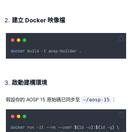
建立 Docker 映像檔
docker
build
-t
aosp-builder
.
啟動建構環境
假設你的 AOSP 15 原始碼已同步至
：
~/aosp-15
docker
run
-it
--rm
--user
$(
id
 -u
)
:
$(
id
 -g
)
\