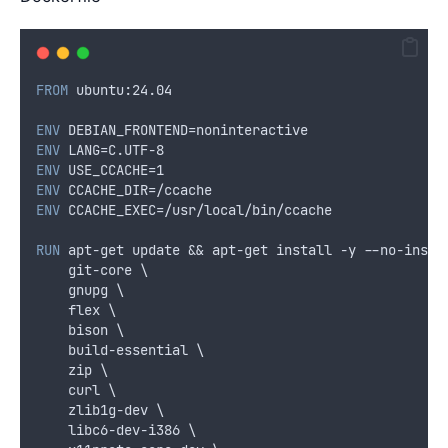
FROM
 ubuntu:24.04
ENV
 DEBIAN_FRONTEND=noninteractive
ENV
 LANG=C.UTF-8
ENV
 USE_CCACHE=1
ENV
 CCACHE_DIR=/ccache
ENV
 CCACHE_EXEC=/usr/local/bin/ccache
RUN
 apt-get update && apt-get install -y --no-insta
    git-core \
    gnupg \
    flex \
    bison \
    build-essential \
    zip \
    curl \
    zlib1g-dev \
    libc6-dev-i386 \